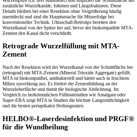
Wurzelspitze (ca. drei Millimeter) und inspiziert die Schnittfläche auf
zusätzliche Wurzelkanäle, Isthmen und Längsfrakturen. Diese
Details bleiben bei einer Resektion ohne Vergrößerung häufig
unentdeckt und sind die Hauptursache für Misserfolge bei
konventioneller Technik. Ultraschall-Retrotips bereiten den
Wurzelkanal von der Spitze her auf, bevor der biokompatible MTA-
Zement den Kanal dicht verschließt.
Retrograde Wurzelfüllung mit MTA-
Zement
Nach der Resektion wird der Wurzelkanal von der Schnittfläche her
(retrograd) mit MTA-Zement (Mineral Trioxide Aggregate) gefüllt.
MTA ist biokompatibel, antibakteriell und härtet auch in feuchtem
Milieu zuverlässig aus. Es fördert die Zementbildung an der
Wurzeloberfläche und damit die biologische Abdichtung. Im
Vergleich zu herkömmlichen Füllmaterialien wie Amalgam oder
Super-EBA zeigt MTA in Studien die höchste Langzeitdichtigkeit
und die besten periapikalen Heilungsraten.
HELBO®-Laserdesinfektion und PRGF®
für die Wundheilung