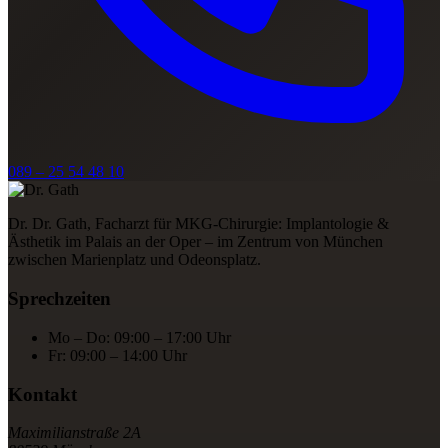
089 – 25 54 48 10
Dr. Dr. Gath, Facharzt für MKG-Chirurgie: Implantologie &
Ästhetik im Palais an der Oper – im Zentrum von München
zwischen Marienplatz und Odeonsplatz.
Sprechzeiten
Mo – Do: 09:00 – 17:00 Uhr
Fr: 09:00 – 14:00 Uhr
Kontakt
Maximilianstraße 2A