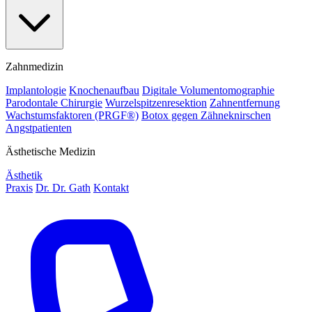
Zahnmedizin
Implantologie
Knochenaufbau
Digitale Volumentomographie
Parodontale Chirurgie
Wurzelspitzenresektion
Zahnentfernung
Wachstumsfaktoren (PRGF®)
Botox gegen Zähneknirschen
Angstpatienten
Ästhetische Medizin
Ästhetik
Praxis
Dr. Dr. Gath
Kontakt