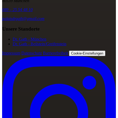
80539 München
089 – 25 54 48 10
palaisdrgath@gmail.com
Unsere Standorte
Dr. Gath - München
Dr. Gath - Beilstein/Greifenstein
Impressum
Datenschutz
Barrierefreiheit
Cookie-Einstellungen