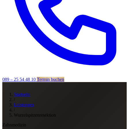
089 – 25 54 48 10
Termin buchen
Startseite
/
Leistungen
/
Wurzelspitzenresektion
Zahnmedizin