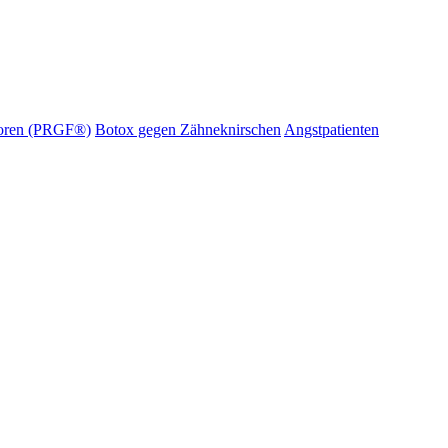
oren (PRGF®)
Botox gegen Zähneknirschen
Angstpatienten