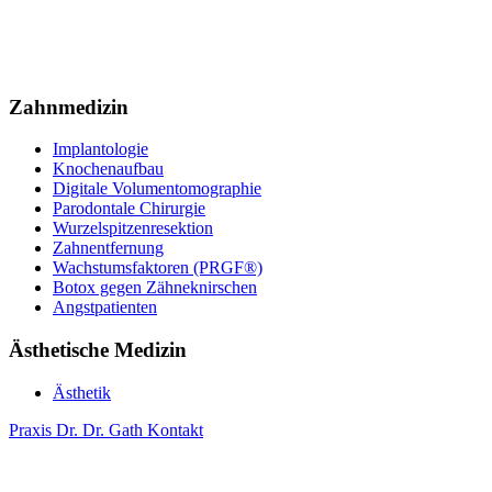
Zahnmedizin
Implantologie
Knochenaufbau
Digitale Volumentomographie
Parodontale Chirurgie
Wurzelspitzenresektion
Zahnentfernung
Wachstumsfaktoren (PRGF®)
Botox gegen Zähneknirschen
Angstpatienten
Ästhetische Medizin
Ästhetik
Praxis
Dr. Dr. Gath
Kontakt